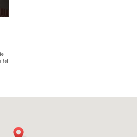
ie
 fel