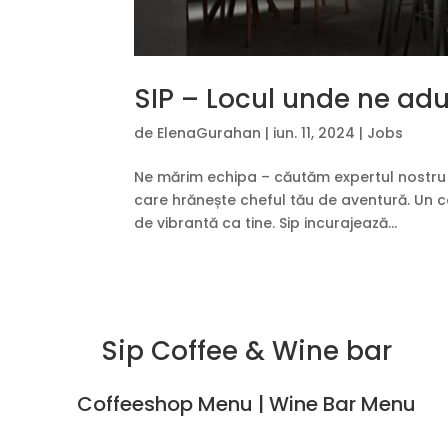
SIP – Locul unde ne ad
de
ElenaGurahan
|
iun. 11, 2024
|
Jobs
Ne mărim echipa – căutăm expertul nostru î
care hrănește cheful tău de aventură. Un 
de vibrantă ca tine. Sip incurajează...
Sip Coffee
&
Wine bar
Coffeeshop Menu
|
Wine Bar Menu